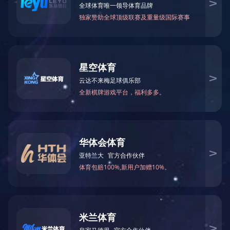
动态
点击进入