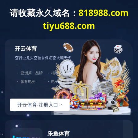
爱体育电子官网首页
联系我们
CN/EN
我们将为合作伙伴提供高价值解决方案
今天，我们启动了一系列卓越的行动，以解决合作伙伴开展高价值
业务中遇到的产品应用问题，并提供安全、有效的产品解决方案。
Read more
新源热点
快速了解爱体育电子官网爱体育电子官网首页-爱体育在线登录公司